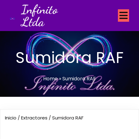
Infinito
Ltda
Sumidora RAF
Home
»
Sumidora RAF
Inicio
/
Extractores
/ Sumidora RAF