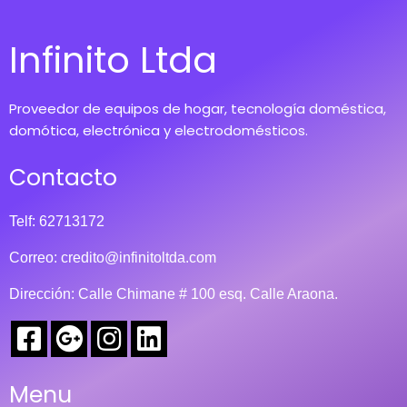
Infinito Ltda
Proveedor de equipos de hogar, tecnología doméstica,
domótica, electrónica y electrodomésticos.
Contacto
Telf: 62713172
Correo:
credito@infinitoltda.com
Dirección: Calle Chimane # 100 esq. Calle Araona.
Menu