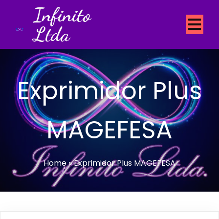
Infinito
Ltda
Exprimidor Plus
MAGEFESA
Home
»
Exprimidor Plus MAGEFESA