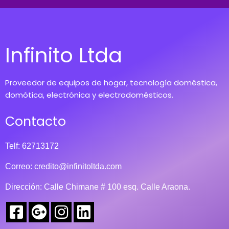
Infinito Ltda
Proveedor de equipos de hogar, tecnología doméstica,
domótica, electrónica y electrodomésticos.
Contacto
Telf: 62713172
Correo:
credito@infinitoltda.com
Dirección: Calle Chimane # 100 esq. Calle Araona.