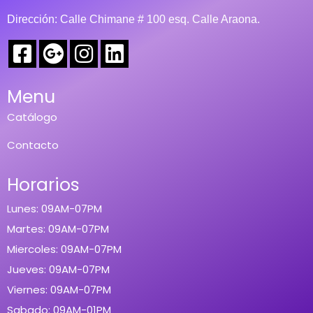
Dirección: Calle Chimane # 100 esq. Calle Araona.
Menu
Catálogo
Contacto
Horarios
Lunes: 09AM-07PM
Martes: 09AM-07PM
Miercoles: 09AM-07PM
Jueves: 09AM-07PM
Viernes: 09AM-07PM
Sabado: 09AM-01PM