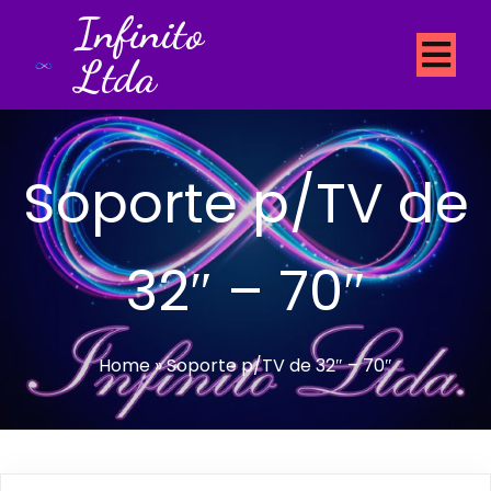
Infinito
Ltda
Soporte p/TV de
32″ – 70″
Home
»
Soporte p/TV de 32″ – 70″