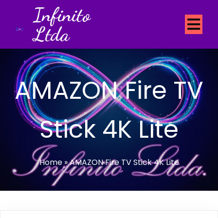
Infinito
Ltda
AMAZON Fire TV
Stick 4K Lite
Home
»
AMAZON Fire TV Stick 4K Lite