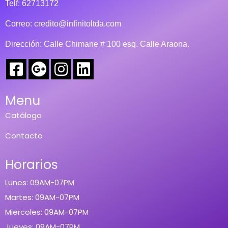
Telf: 62713172
Correo:
credito@infinitoltda.com
Dirección: Calle Chimane # 100 esq. Calle Araona.
Menu
Catálogo
Contacto
Horarios
Lunes: 09AM-07PM
Martes: 09AM-07PM
Miercoles: 09AM-07PM
Jueves: 09AM-07PM