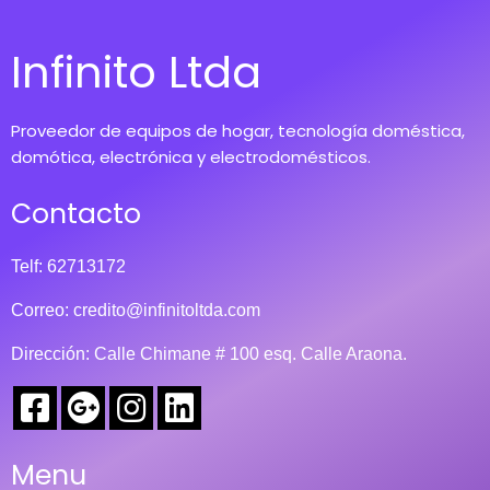
Infinito Ltda
Proveedor de equipos de hogar, tecnología doméstica,
domótica, electrónica y electrodomésticos.
Contacto
Telf: 62713172
Correo:
credito@infinitoltda.com
Dirección: Calle Chimane # 100 esq. Calle Araona.
Menu