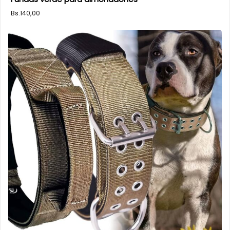
Bs.
140,00