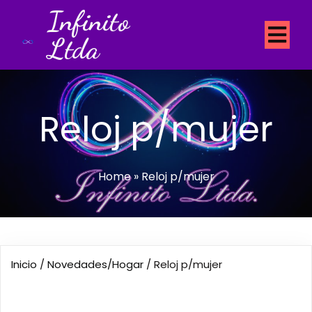
Infinito
Ltda
Reloj p/mujer
Home
»
Reloj p/mujer
Inicio
/
Novedades/Hogar
/ Reloj p/mujer