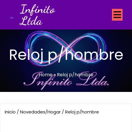
Infinito
Ltda
Reloj p/hombre
Home
»
Reloj p/hombre
Inicio
/
Novedades/Hogar
/ Reloj p/hombre