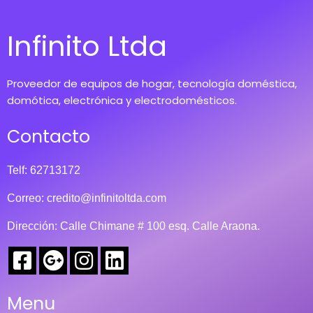
Infinito Ltda
Proveedor de equipos de hogar, tecnología doméstica,
domótica, electrónica y electrodomésticos.
Contacto
Telf: 62713172
Correo:
credito@infinitoltda.com
Dirección: Calle Chimane # 100 esq. Calle Araona.
Menu