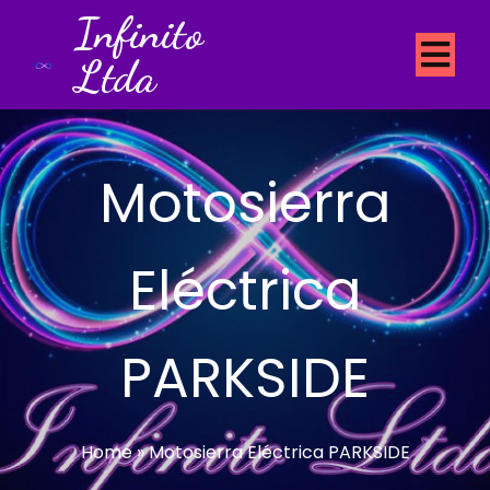
Infinito
Ltda
Motosierra
Eléctrica
PARKSIDE
Home
»
Motosierra Eléctrica PARKSIDE