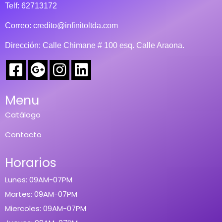
Telf: 62713172
Correo:
credito@infinitoltda.com
Dirección: Calle Chimane # 100 esq. Calle Araona.
Menu
Catálogo
Contacto
Horarios
Lunes: 09AM-07PM
Martes: 09AM-07PM
Miercoles: 09AM-07PM