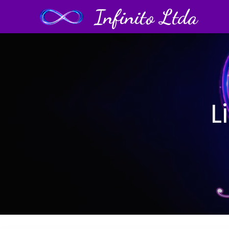
Infinito Ltda
L