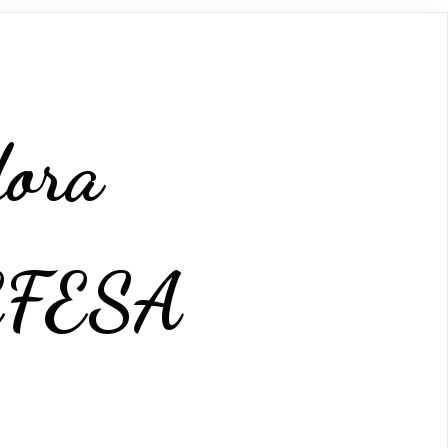
dora
FESA