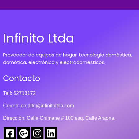
Infinito Ltda
Proveedor de equipos de hogar, tecnología doméstica,
domótica, electrónica y electrodomésticos.
Contacto
Telf: 62713172
Correo:
credito@infinitoltda.com
Dirección: Calle Chimane # 100 esq. Calle Araona.