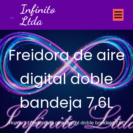
Infinito
Ltda
Freidora de aire
digital doble
bandeja 7,6L
Home
»
Freidora de aire digital doble bandeja 7,6L