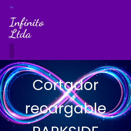
Infinito
Ltda
Cortador
recargable