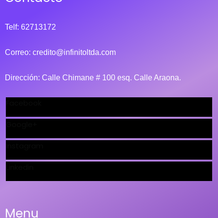
Telf: 62713172
Correo:
credito@infinitoltda.com
Dirección: Calle Chimane # 100 esq. Calle Araona.
Facebook
Google+
Instagram
Linkedin
Menu