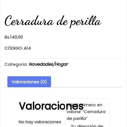
Cerradura de perilla
Bs.
140,00
CÓDIGO: A14
Categoría:
Novedades/Hogar
Valoraciones (0)
Valoraciones
Sé el primero en
valorar “Cerradura
de perilla”
No hay valoraciones
Tu dirección de