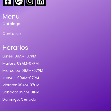
Menu
Catálogo
Contacto
Horarios
Lunes: 09AM-07PM
Martes: 09AM-07PM
Miercoles: 09AM-07PM
Jueves: 09AM-07PM
Viernes: 09AM-07PM
Sabado: 09AM-01PM
Domingo: Cerrado