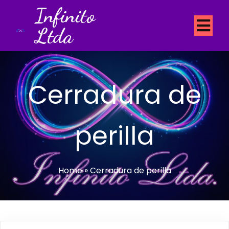
Infinito
Ltda
Cerradura de
perilla
Home
»
Cerradura de perilla