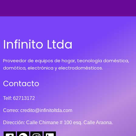
Infinito Ltda
Proveedor de equipos de hogar, tecnología doméstica,
domótica, electrónica y electrodomésticos.
Contacto
Telf: 62713172
Correo:
credito@infinitoltda.com
Dirección: Calle Chimane # 100 esq. Calle Araona.