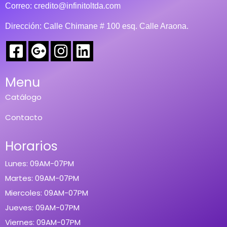
Correo:
credito@infinitoltda.com
Dirección: Calle Chimane # 100 esq. Calle Araona.
Menu
Catálogo
Contacto
Horarios
Lunes: 09AM-07PM
Martes: 09AM-07PM
Miercoles: 09AM-07PM
Jueves: 09AM-07PM
Viernes: 09AM-07PM