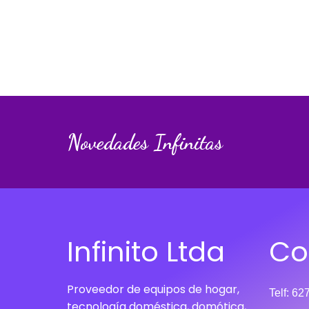
Novedades Infinitas
Infinito Ltda
Co
Proveedor de equipos de hogar,
Telf: 6
tecnología doméstica, domótica,