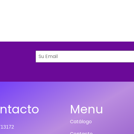
ntacto
Menu
Catálogo
2713172
Contacto