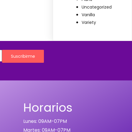
Uncategorized
Vanilla
Variety
Suscribirme
Horarios
Lunes: 09AM-07PM
Martes: 09AM-07PM