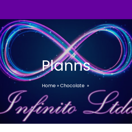
Planns
Home
»
Chocolate
»